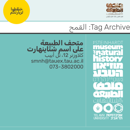
خطّطوا
لزيارتكم
Tag Archive: القمح
متحف الطبيعة
على اسم شتاينهارت
كلاوزنر 12، تل أبيب
smnh@tauex.tau.ac.il
073-3802000