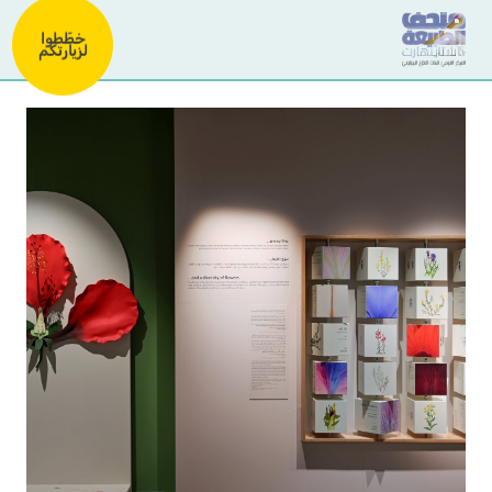
خطّطوا
لزيارتكم