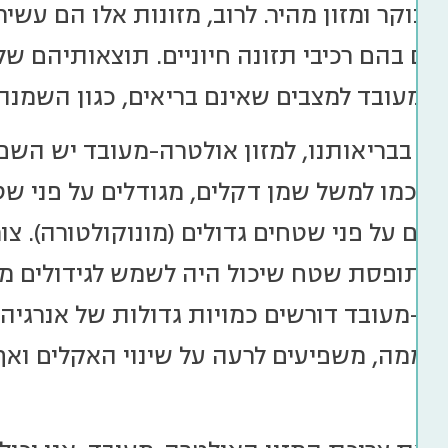
י בוקר ומזון מהיר. לרוב, מזונות אלו הם עשי
רים בהם רכיבי תזונה חיוניים. תוצאותיהם של
מעובד למצבים שאינם בריאים, כגון השמנה, סוכרת מס
עה בבריאותנו, למזון אולטרה-מעובד יש הש
ה, כמו למשל שמן דקלים, מגודלים על פני שט
ידים על פני שטחים גדולים (מונוקולטורה). צ
אף תופסת שטח שיכול היה לשמש לגידולים מזי
רה-מעובד דורשים כמויות גדולות של אנרגיה
 חממה, משפיעים לרעה על שינוי האקלים ואף