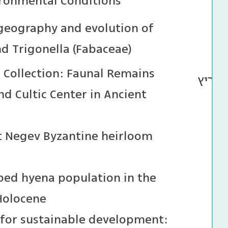
ronmental Conditions
geography and evolution of
d Trigonella (Fabaceae)
 Collection: Faunal Remains
אריץ
nd Cultic Center in Ancient
ost Negev Byzantine heirloom
iped hyena population in the
Holocene
e for sustainable development: