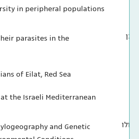
הן
rsity in peripheral populations
טמן
heir parasites in the
ans of Eilat, Red Sea
t the Israeli Mediterranean
בולו
Phylogeography and Genetic