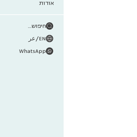
פו
אודות
חיפוש...
/
EN
عر
WhatsApp
שטיינהרדט.
בהיבטיו השו
בהצלחה!