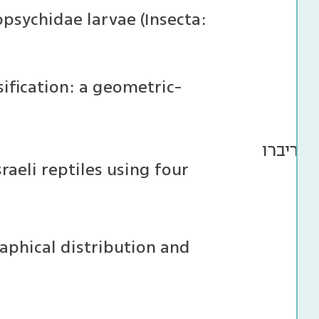
sychidae larvae (Insecta:
ן
sification: a geometric-
ו-ריברו
raeli reptiles using four
aphical distribution and