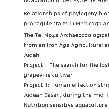
Adaptation under Extreme Envi
Relationships of phylogeny bio
propagule traits in Medicago an
The Tel Moẓa Archaeozoological
from an Iron Age Agricultural a
Judah
Project I: The search for the l
grapevine cultivar
Project II: Human effect on str
Judean Desert during the mid-
Nutrition sensitive aquacultur