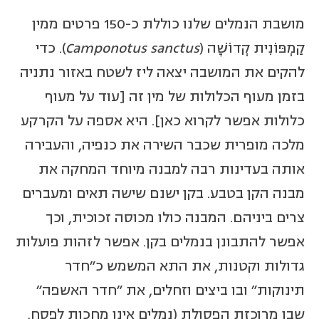
מושבת הנמלים שלנו כוללת כ-150 פרטים ממין
קַמְפּוֹנִית קְדוֹשָׁה (
Camponotus sanctus
). כדי
להקים את המושבה יצאה ליז לשטח באזור נתניה
בזמן מעוף הכלולות של מין זה [עוד על מעוף
כלולות אפשר לקרוא כאן]. היא אספה על הקרקע
מלכה מופרית שכבר השירה את כנפיה, והעבירה
אותה בעדינות רבה למבנה מיוחד המחקה את
מבנה הקן בטבע. בקן ישנם שישה תאים ומעברים
צרים ביניהם. המבנה כולו מכוסה זכוכית, וכך
אפשר להתבונן בנמלים בקן. אפשר לזהות פועלות
גדולות וקטנות, את התא המשמש כ"חדר
תינוקות" ובו ביצים וזחלים, את "חדר האשפה"
שבו מרוכזת הפסולת (נמלים אינן מחכות לפסח,