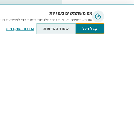
אנו משתמשים בעוגיות
אנו משתמשים בעוגיות ובטכנולוגיות דומות כדי לשפר את חוו
קבל הכל
שמור העדפות
הגדרות מתקדמות
מוזיאון ה
ע״ש שטיי
קלאוזנר 12, תל־אביב-יפו
@tauex.tau.ac.il
073-3802000