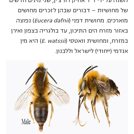
השנה על ידי ד"ר אחיק דורצ'ין, שני מינים חדשים
של מחושיות – דבורים שבהן לזכרים מחושים
מוארכים. מחושית דפני (
Eucera dafnii
) נפוצה
באזור מזרח הים התיכון, עד בולגריה בצפון ואירן
במזרח, ומחושית וואטסי (
E. watssii
) היא מין
אנדמי (ייחודי) לישראל וללבנון.