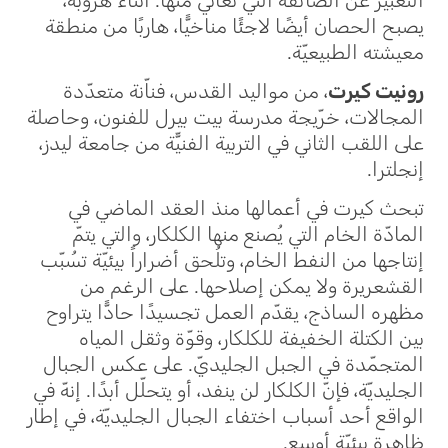
التعبير عن الضائقة التي تعاني منها. أثناء هروبه،
يصبح الحصان أيضًا لاجئًا مناخيًّا، هاربًا من منطقة
معيشته الطبيعيّة.
رونيت كيرت
، من مواليد القدس، فناّنة متعدّدة
المجالات، خرّيجة مدرسة بيت بيرل للفنون، وحاصلة
على اللقب الثاني في التربية الفنيّّة من جامعة ليدز،
إنجلترا.
تبحث كيرت في أعمالها منذ العقد الماضي في
المادّة الخام التي يُصنع منها الكلكار، والتي يتمّ
إنتاجها من النفط الخام، وتلُحق أضراراً بيئيّة تسُبّب
القشعريرة ولا يمكن إصلاحها. على الرغم من
مظهره الساذج، يقدّم العمل تجسيدًا حادًّا يتراوح
بين الكتلة الخفيفة للكلكار، وقوّة وثقل المياه
المتجمّدة في الجبل الجليديّ. على عكس الجبال
الجليديّة، فإنّ الكلكار لن ينفد، أو يتحلّل أبدًا. إنهّ في
الواقع أحد أسباب اختفاء الجبال الجليديّة، في إطار
ظاهرة بيئيّة أوسع.