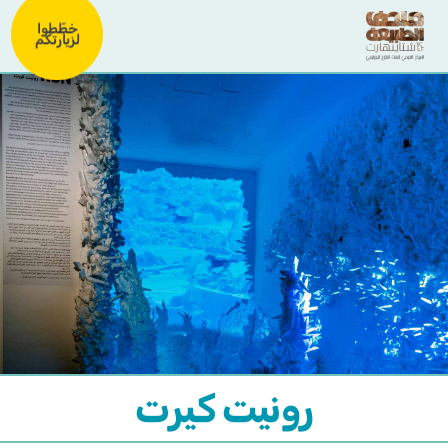
خطّطوا
لزيارتكم
رونيت كيرت