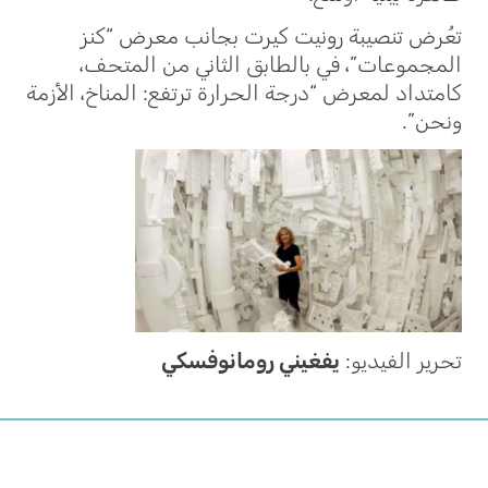
تعُرض تنصيبة رونيت كيرت بجانب معرض “كنز
المجموعات”، في بالطابق الثاني من المتحف،
كامتداد لمعرض “درجة الحرارة ترتفع: المناخ، الأزمة
ونحن”.
تحرير الفيديو:
يفغيني رومانوفسكي