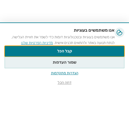
אנו משתמשים בעוגיות
אנו משתמשים בעוגיות ובטכנולוגיות דומות כדי לשפר את חוויית הגלישה,
לנתח תנועה באתר ולהתאים תכנים אישית.
מדיניות הפרטיות שלנו
קבל הכל
שמור העדפות
הגדרות מתקדמות
דחה הכל
لقطة من عمل فيديو تركيبي يتناول تأثيرات أزمة
لق
المناخ. تصوير: آفي حاي