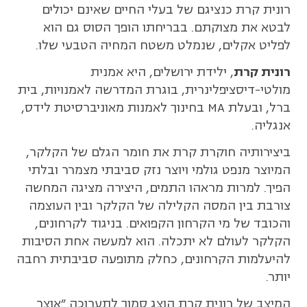
רונית קרת כנציגם של בעלי החיים שאינם יכולים
לבטא את מצוקתם. בבריחתו הופך הסוס גם הוא
לפליט אקלים, שנמלט משטח המחיה הטבעי שלו.
רונית קרת
, ילידת ירושלים, היא אמנית
מולטי-דיסציפלינרית, בוגרת המדרשה לאמנויות, בית
ברל, ובעלת MA בחינוך לאמנות מאוניברסיטת לידס,
אנגליה.
ביצירותיה חוקרת קרת את חומר הגלם של הקלקר,
המיוצר מנפט גולמי ויוצר נזק סביבתי מצמרר ובלתי
הפיך. למרות מראהו התמים, היצירה מציגה המחשה
צורבת בין המסה הקלילה של הקלקר ובין העוצמה
והכובד של מי הקרחון הקפואים. בניגוד לקרחונים,
הקלקר לעולם לא יתכלה. הוא למעשה אחת הסיבות
להיעלמות הקרחונים, כחלק מתופעה סביבתית רחבה
יותר.
המיצב של רונית קרת הוצג סמוך לתערוכה "אוצר