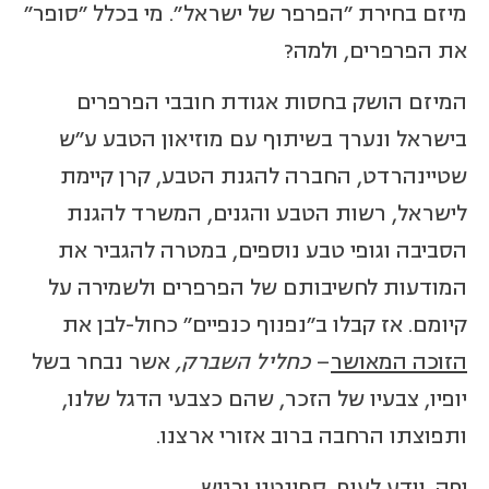
מיזם בחירת "הפרפר של ישראל". מי בכלל "סופר"
את הפרפרים, ולמה?
המיזם הושק בחסות אגודת חובבי הפרפרים
בישראל ונערך בשיתוף עם מוזיאון הטבע ע"ש
שטיינהרדט, החברה להגנת הטבע, קרן קיימת
לישראל, רשות הטבע והגנים, המשרד להגנת
הסביבה וגופי טבע נוספים, במטרה להגביר את
המודעות לחשיבותם של הפרפרים ולשמירה על
קיומם. אז קבלו ב"נפנוף כנפיים" כחול-לבן את
הזוכה המאושר
–
כחליל השברק,
אשר נבחר בשל
יופיו, צבעיו של הזכר, שהם כצבעי הדגל שלנו,
ותפוצתו הרחבה ברוב אזורי ארצנו.
יפה, יודע לעוף, ספונטני ורגיש…