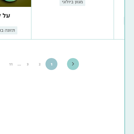
מגוון ביולוגי
על 
פות
תזונה בת
…
11
3
2
1