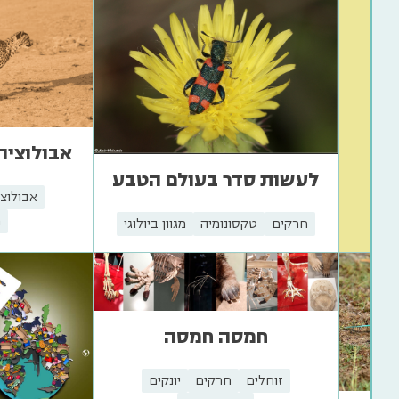
גל
ותר
כל
אבולוציה
לעשות סדר בעולם הטבע
י
אבולוצי
מ
חרקים
טקסונומיה
מגוון ביולוגי
חמסה חמסה
זוחלים
חרקים
יונקים