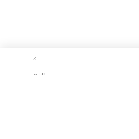
דחה הכל
דע וכרטיסים
ועים ופעילויות