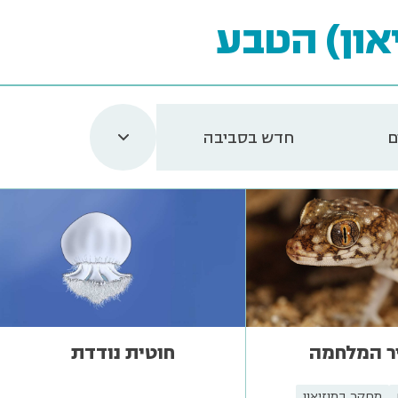
און) הטבע
ם
חדש בסביבה
ר המלחמה
חוטית נודדת
מחקר במוזיאון