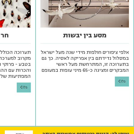
מסע בין יבשות
חרק
אלפי ציפורים חולפות מידי שנה מעל ישראל
תערוכה הכוללת 
במסלול נדידתם בין אפריקה לאסיה. כך גם
מקרוב למערכה 
בתערוכה זו, המתרחשת מעל ראשי
בטבע - פרוקי ה
המבקרים ומציגה כ-65 מיני עופות במעופם
והכרות עם ההתנ
המפתיעות של
גלו
גלו
שימו לב: קניית כרטיסים אפשרית באתר