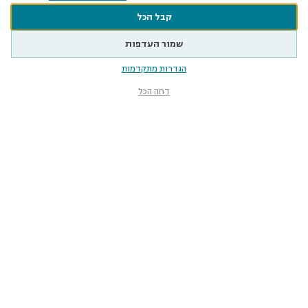
קבל הכל
שמור העדפות
הגדרות מתקדמות
דחה הכל
קִפּוֹד נְמָלִים. שם מדעי: Tachyglossus aculeatus
אֲ