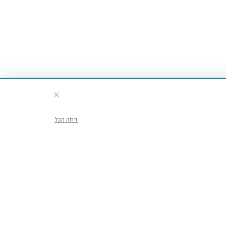
דחה הכל
דע וכרטיסים
ועים ופעילויות