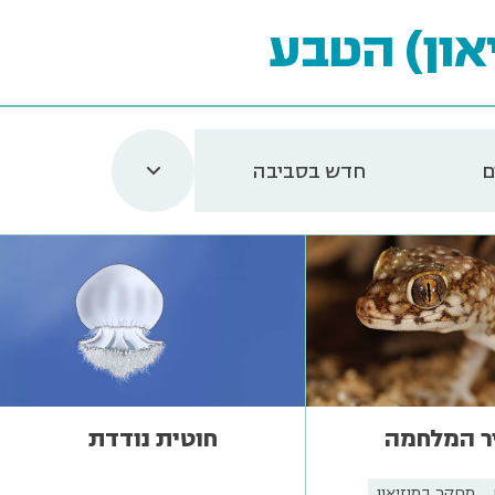
און) הטבע
ם
חדש בסביבה
ר המלחמה
חוטית נודדת
מחקר במוזיאון