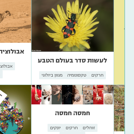
גל
ותר
כל
אבולוציה
לעשות סדר בעולם הטבע
י
אבולוצי
מ
חרקים
טקסונומיה
מגוון ביולוגי
חמסה חמסה
זוחלים
חרקים
יונקים