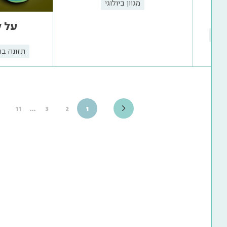
מגוון ביולוגי
על 
פות
תזונה בת
…
11
3
2
1