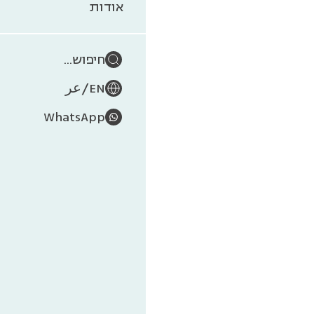
על
אודות
חיפוש...
/
EN
عر
WhatsApp
תור
בכתבה