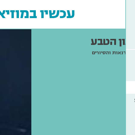
עכשיו במוזיאו
און הטבע
 הסדנאות והסיורים