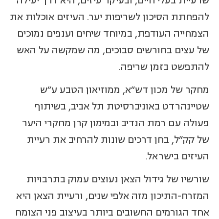
שרעיית בעלי חיים, ובעיקר עיזים, היא דרך יעילה
להפחתת הסיכון לשריפות יער. העיזים אוכלות את
הצמחייה העודפת, במיוחד שיחים וענפים נמוכים
של עצים בחורשים סבוכים, מה שמקשה על האש
להתפשט בזמן שריפה.
מחקר של מכון דש"א, ממוזיאון הטבע ע"ש
שטיינהרדט באוניברסיטת תל אביב, בשיתוף
פעולה עם רמת הנדיב ובמימון קרן מחקרי היער
של קק"ל, בחן דרכים שונות להרחיב את רעיית
העיזים בישראל.
שורשיו של גידול הצאן נעוצים עמוק בתרבויות
המזרח-התיכון מזה אלפי שנים, ורעיית הצאן היא
אחד הגורמים החשובים ביותר בעיצוב פני הצומח