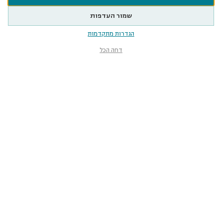
שמור העדפות
הגדרות מתקדמות
דחה הכל
The Steinhardt Museum
of Natural History
12 Klausner Street, Tel-Aviv
smnh@tauex.tau.ac.il
073-3802000