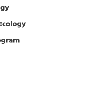
ogy
 Ecology
rogram