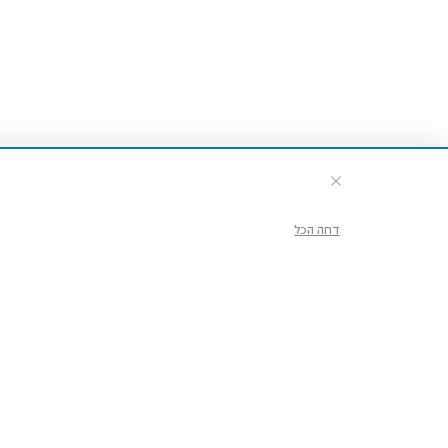
דחה הכל
ckets & Info
hat’s on
ok a group visit