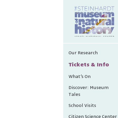
Collection
Collection
Our Research
Tickets & Info
Terrestrial
What’s On
Aquatic an
Discover: Museum
Tales
Entomology
School Visits
Citizen Science Center