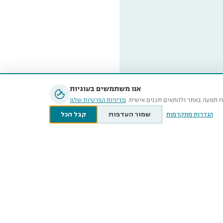
אנו משתמשים בעוגיות
נתח תנועה באתר ולהתאים תכנים אישית
מדיניות הפרטיות שלנו
שמור העדפות
קבל הכל
הגדרות מתקדמות
The Ste
of Natura
12 Klausner Street
smnh@tauex.tau.