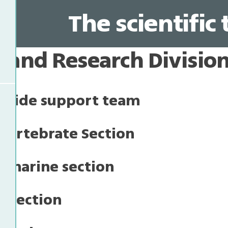
The scientific
s and Research Divisio
s-wide support team
 Vertebrate Section
d marine section
 section