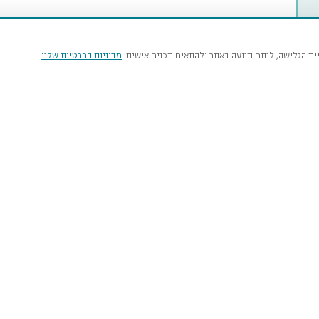
יית הגלישה, לנתח תנועה באתר ולהתאים תכנים אישית.
מדיניות הפרטיות שלנו
מי
טבע
נהרדט
איר
עכש
smnh
שא
הז