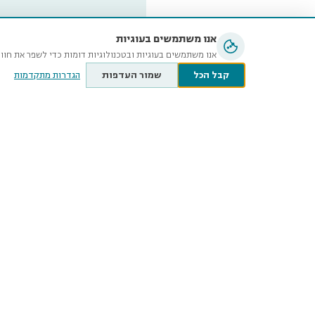
אנו משתמשים בעוגיות
אנו משתמשים בעוגיות ובטכנולוגיות דומות כדי לשפר את חוו
קבל הכל
שמור העדפות
הגדרות מתקדמות
מוזיאון ה
ע״ש שטיי
קלאוזנר 12, תל־אביב-יפו
@tauex.tau.ac.il
073-3802000