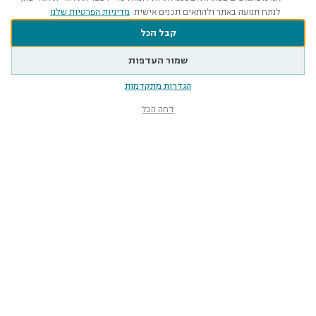
לנתח תנועה באתר ולהתאים תכנים אישית.
מדיניות הפרטיות שלנו
קבל הכל
שמור העדפות
הגדרות מתקדמות
דחה הכל
מוזיאון הטבע
ע״ש שטיינהרדט
קלאוזנר 12, תל־אביב-יפו
smnh@tauex.tau.ac.il
073-3802000