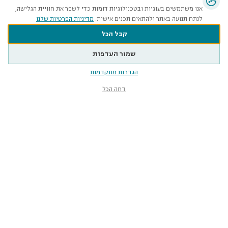
אנו משתמשים בעוגיות ובטכנולוגיות דומות כדי לשפר את חוויית הגלישה,
לנתח תנועה באתר ולהתאים תכנים אישית.
מדיניות הפרטיות שלנו
קבל הכל
שמור העדפות
הגדרות מתקדמות
דחה הכל
מוזיאון הטבע
ע״ש שטיינהרדט
קלאוזנר 12, תל־אביב-יפו
smnh@tauex.tau.ac.il
073-3802000