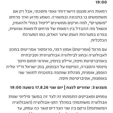
19:00
רמאות היא מנגנון הישרדותי גאוני וחסכוני, אבל רק אם
משתמשים בו בתבונה ובמשורה. נשמע מדוע ואיך פרחים
"משקרים", למה חרקים ממשיכים "ליפול בפח" ולהאמין,
ונשאל מה ההבדל בין רמאות של פרחים לרמאות אנושית,
בפרט במערכות הענק שיצר האדם, כמו המערכת
הכלכלית.
עם פרופ' (אמריטוס) אמוץ דפני, פרופסור אמריטוס במכון
לאבולוציה ובחוג לביולוגיה אבולוציונית וסביבתית
באוניברסיטת חיפה, איילון בנימין, אחראי תחום חינוך
פיננסי והסברה, הפיקוח על הבנקים, בנק ישראל וד"ר טליה
הופמן, אומנית, מנהלת שותפה בתוכנית לתואר שני
באומנות, אוניברסיטת חיפה.
מפגש 3: שזורים לנצח | יום שני 17.8.26 בשעה 19:00
צמחים ומאביקים התפתחו זה לצד זה במשך מיליוני שנות
אבולוציה משותפת! במהלך הקו-אבולוציה (האבולוציה
המשותפת) נרקם בין שני הצדדים קשר כה עמוק, עד