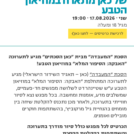
של כאן מתארח במוזיאון
הטבע
שני ∙ 17.08.2026 ∙ 19:00
מגיל 18 ומעלה
לרכישת כרטיסים — לחצו כאן
הסכת "המעבדה" מבית "כאן הסכתים" מגיע לתערוכה
"האבקה: הסיפור המלא" במוזיאון הטבע!
הסכת "המעבדה"
(כאן – תאגיד השידור הישראלי) מגיע
לתערוכה המתחלפת "האבקה: הסיפור המלא" במוזיאון
הטבע ע"ש שטיינהרדט לשלושה מפגשים חד-פעמיים,
שמשלבים מדע, אומנות ומחשבה. בכל מפגש נצא לסיור
חווייתי בתערוכה, ולאחר מכן נתכנס להקלטת שיחה בין
מומחים בהנחיית גיל מרקוביץ', בהשתתפות חוקרים
מובילים ואומנים.
הכרטיס לכל מפגש כולל סיור מודרך בתערוכה
והשתתפות בהקלטת ההסכת
.