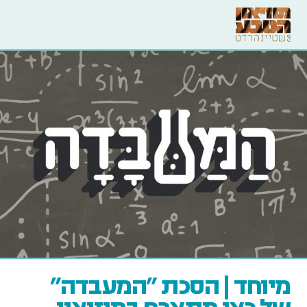
מיוחד | הסכת "המעבדה"