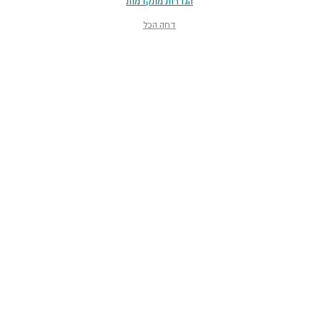
הגדרות מתקדמות
דחה הכל
מוזיאון הטבע
ע״ש שטיינהרדט
קלאוזנר 12, תל־אביב-יפו
smnh@tauex.tau.ac.il
073-3802000