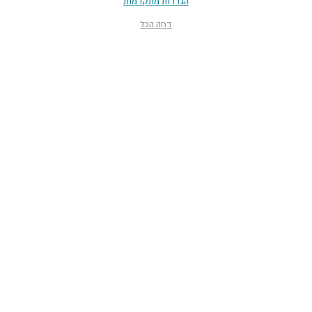
הגדרות מתקדמות
דחה הכל
מוזיאון הטבע
ע״ש שטיינהרדט
קלאוזנר 12, תל־אביב-יפו
smnh@tauex.tau.ac.il
073-3802000