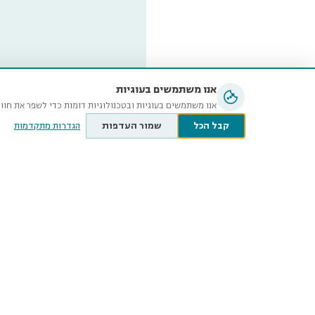
אנו משתמשים בעוגיות
אנו משתמשים בעוגיות ובטכנולוגיות דומות כדי לשפר את חוו
קבל הכל
שמור העדפות
הגדרות מתקדמות
מוזיאון ה
ע״ש שטיי
קלאוזנר 12, תל־אביב-יפו
@tauex.tau.ac.il
073-3802000