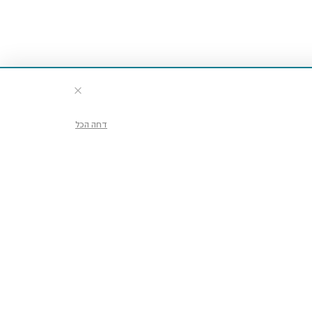
דחה הכל
דע וכרטיסים
ועים ופעילויות
יו במוזיאון