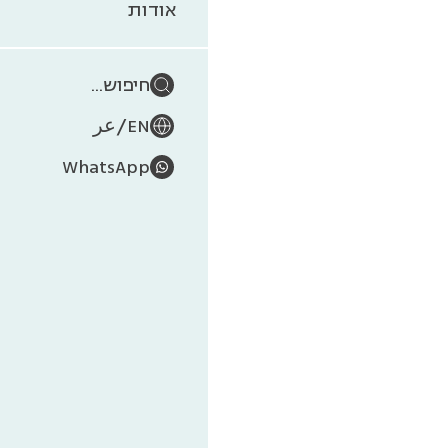
הרצ
אודות
חיפוש...
/
EN
عر
WhatsApp
האם העטלפים
המוניות בלו
פרופ' יוסי י
הימים הראשו