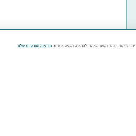
יית הגלישה, לנתח תנועה באתר ולהתאים תכנים אישית.
מדיניות הפרטיות שלנו
מי
טבע
נהרדט
איר
עכש
smnh