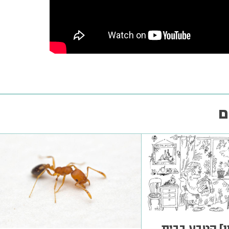
ם
ן] הטבע בבית