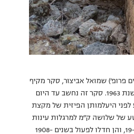
ץ ישראל (לימים פרופ') שמואל אביצור, סקר מקיף
של מתקני כוח המים בארץ ישראל המערבית, שפורסם בשנת 1963. סקר זה נחשב עד היום
 לפני היעלמותן הפיזית של מקצת
ע של שלושה ק"מ למרגלות עינות
ציפורי. ראשיתן של טחנות אלו כנראה בתחילת המאה ה-19, והן חדלו לפעול בשנים 1908-