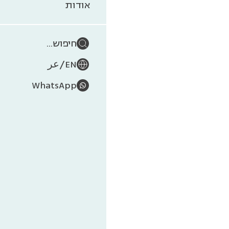
טחנ
אודות
חיפוש...
/
EN
عر
WhatsApp
שרידיהן של
הטחנות התח
לא השתמר. 
שסבכי הפטל