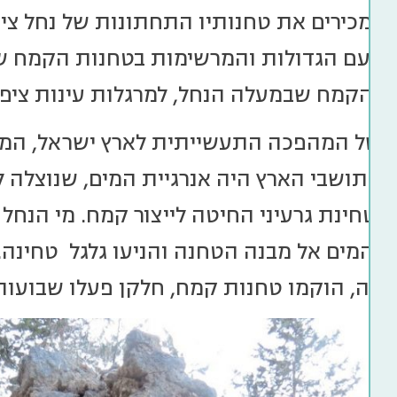
ים מכירים את טחנותיו התחתונות של נחל ציפ
ות עם הגדולות והמרשימות בטחנות הקמח ש
ת הקמח שבמעלה הנחל, למרגלות עינות ציפור
 של המהפכה התעשייתית לארץ ישראל, המק
 תושבי הארץ היה אנרגיית המים, שנוצלה ל
 – טחינת גרעיני החיטה לייצור קמח. מי הנח
 המים אל מבנה הטחנה והניעו גלגל טחינה. 
פונה, הוקמו טחנות קמח, חלקן פעלו שבועות