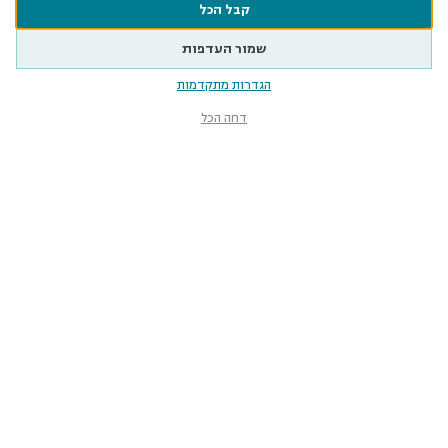
קבל הכל
שמור העדפות
הגדרות מתקדמות
דחה הכל
מוזיאון הטבע
ע״ש שטיינהרדט
קלאוזנר 12, תל־אביב-יפו
smnh@tauex.tau.ac.il
073-3802000