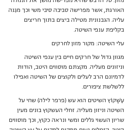
מזון. טל הדבש שהיא מפרישה מושך את הנמלה
האורגת, אשר מפרישה סביבה סיבי משי וכך מגִנה
עליה. הגבנונית מטילה ביצים בתוך חריצים
בקליפת ענפי השיטה.
עלי השיטה: מקור מזון לחרקים
מגוון גדול של חרקים חיים בין ענפי השיטה
וניזונים מעליה. מקצתם מוסווים היטב, הודות
לדמיונם הרב לעלים ולקוצים של השיטה ואפילו
ללשלשת ציפורים.
עַשְׁקוֹץ השיטים הוא עש (פרפר לילה) שחי על
השיטה וניזון מעליה. זחלי העשקוץ בונים מעין
שריון העשוי גללים ומשי ונראה כקוץ, וכך מוסווים
היטב. הזחלים נעים ממקום למקום על עץ השיטה