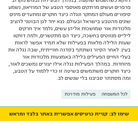
דווקא כשהשמש שוקעת. במהלך הפעילות נפגוש מקרוב
פרפרים ועשים מרתקים מאוספי הטבע של המוזיאון, נשמע
סיפורים מעולם המחקר ונגלה כיצד חוקרים ומתעדים מינים
שונים מהטבע בישראל ובעולם. נצא יחד לגן הבוטני להציב
מלכודות אור שמושכות אליהן עשים, נלמד איך חרקים
ליליים מנווטים בחשכה, כיצד הם מתקשרים, ולמה דווקא
שעות הלילה מלאות בפעילות שלא תמיד אפשר לראות
בעין. לאחר הסיור נשתתף בסדנה חווייתית, שבה נגלה את
בעלי החיים הפעילים בלילה באמצעות מלכודות אור
מיוחדות. במהלך הפעילות נגלה אילו יצורים נמשכים לאור,
כיצד חוקרים משתמשים בשיטה זו כדי ללמוד על הטבע,
ומה מסתתר סביבנו בלי שנשים לב.
לכל המשפחה
פעילות מודרכת
שימו לב: קניית כרטיסים אפשרית באתר בלבד ומראש