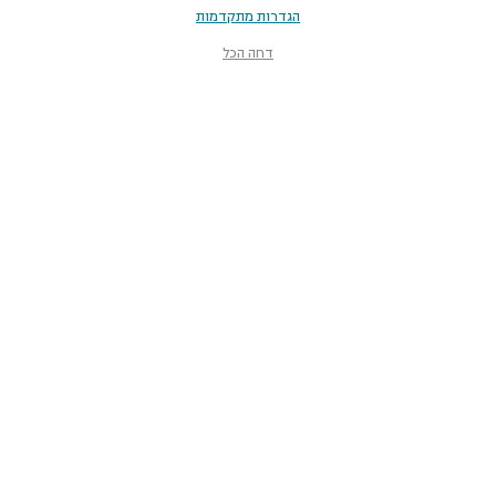
הגדרות מתקדמות
דחה הכל
מוזיאון הטבע
ע״ש שטיינהרדט
קלאוזנר 12, תל־אביב-יפו
smnh@tauex.tau.ac.il
073-3802000