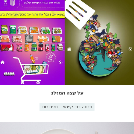
על קצה המזלג
תזונה בת-קיימא
תערוכות