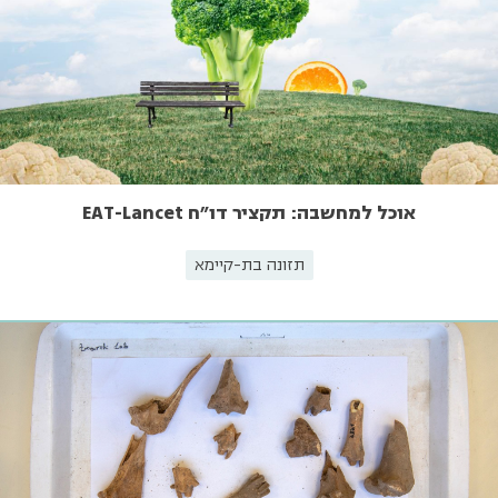
אוכל למחשבה: תקציר דו"ח EAT-Lancet
תזונה בת-קיימא