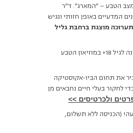
צב הטבע – "המארג". ד"ר
ים המדעיים באופן חזותי ונגיש
ערוכה מוצגת ברחבת גליל
יום רביעי, 21.5, בשעה 18:30 | להקשיב לשפת הטבע: סדנה לגיל 18+ במוזיאון הטבע
יר את תחום הביו-אקוסטיקה
י לחקור בעלי חיים נחבאים מן
רטים ולכרטיסים >>
פראה ולא הפרעה! (הכניסה ללא תשלום,