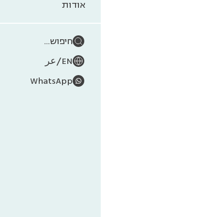
אודות
2025.
הנושא ה
חיפוש...
בר-קי
/
EN
عر
לבריאו
WhatsApp
כל אד
ברחבי 
אזרחי 
ומהאק
בהרשמ
כל הפ