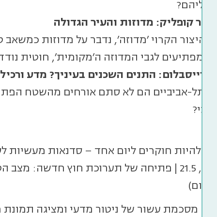
 עליהם?
פריר קופליק: מדוזות והעיר הגדולה
ת היצור הקרוי ׳מדוזה׳, נדבר על מדוזות כמשאב 
ם מפתיעים לגבי המדוזה ה׳מקומית׳, חוטית נודד
פרייסבלום: התנים השכנים בעיניך? מדע ורכיל
 התל-אביביים הם לא סתם אורחים מהשטח הפתוח
צמי?
ת להיות חוקרים ליום אחד – סדנאות מעשיות לסקר
יום רביעי, 21.5 | פתיחה של תערוכת חוץ חדשה:
שלום)
ה מסכמת עשור של ניטור מדעי ומציגה תמונת מצ