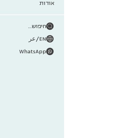
חמי
אודות
חיפוש...
/
EN
عر
WhatsApp
מוזיאון הט
הכינו את ה
בית