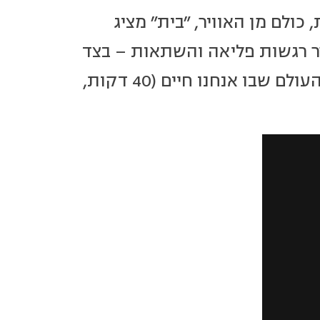
ולם מן האוויר, "בית" מציג
רר רגשות פליאה והשתאות – בצד
דאגה עמוקה לעתידו וקריאה דחופה לקחת אחריות על העולם שבו אנחנו חיים (40 דקות,