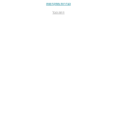
הגדרות מתקדמות
דחה הכל
מוזיאון הטבע
ע״ש שטיינהרדט
קלאוזנר 12, תל־אביב-יפו
smnh@tauex.tau.ac.il
073-3802000