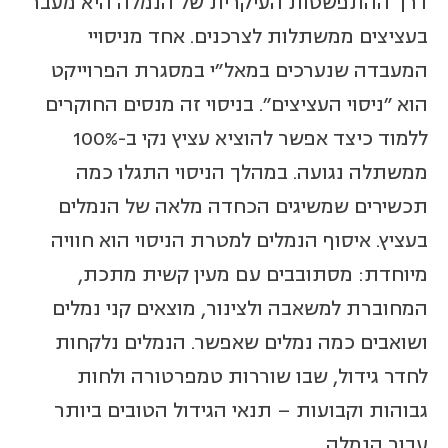
דרך ההתפשטות העיקרית של הנמלה היא מעבר
בעציצים ממשתלות לצרכנים. אחד מניסויי
המעבדה שנערכים במאל"י במסגרת הפרוייקט
הוא "ניסוי העציצים". בניסוי זה מנסים החוקרים
ללמוד כיצד אפשר להוציא עציץ נקי ב-100%
ממשתלה נגועה. במהלך הניסוי התגלו כמה
תכשירים שמשיגים הכחדה מלאה של הנמלים
בעציץ. איסוף הנמלים למטרת הניסוי הוא חוויה
מיוחדת: מסתובבים עם מעין קשית מתכת,
המחוברת למשאבה ולצינור, מוצאים קני נמלים
ושואבים כמה נמלים שאפשר. הנמלים נלקחות
לחדר גידול, שבו שוררות טמפרטורה ולחות
גבוהות וקבועות – תנאי הגידול הטובים ביותר
עבור הנמלה.