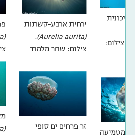
-תיכונית
ירחית ארבע-קשתות
פר
(
(Marivagia stellata)
.
(Aurelia aurita)
t
צילום:
צילום: שחר מלמוד
צי
מצ
זר פרחים ים סופי
ra
כה מטמיעה