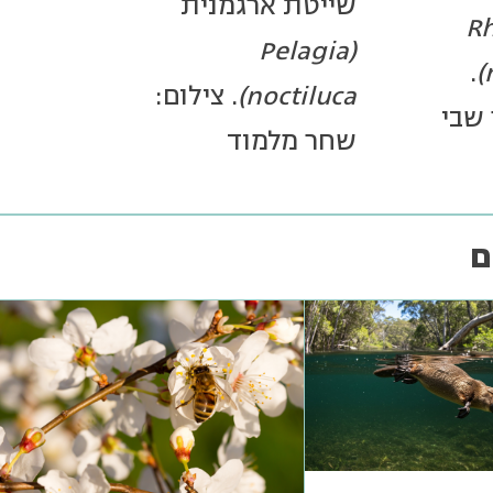
שייטת ארגמנית
(R
(Pelagia
.
noctiluca)
. צילום:
 שבי
שחר מלמוד
ם