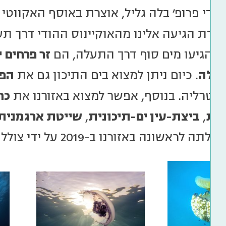
 ידי פרופ' בלה גליל, אוצרת באוסף האקווטי 
דדת הגיעה אלינו מהאוקיינוס ההודי דרך תעל
 הגיעו מים סוף דרך התעלה, הם
זר פרחים י
גולה
. כיום ניתן למצוא בים התיכון גם את
הפע
סטרליה. בנוסף, אפשר למצוא באזורנו את
כח
ות
,
ב
יצת-עין ים-תיכונית
,
שייטת ארגמנית
ה לראשונה באזורנו ב-2019 על ידי צוללנים חובבים.