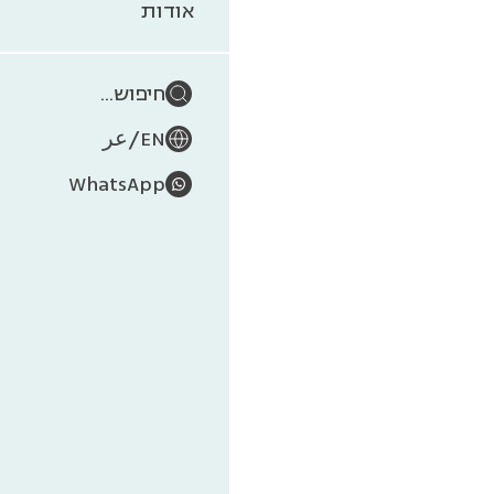
מה 
אודות
חיפוש...
/
EN
عر
WhatsApp
הקיץ הגיע ו
אתם יודעים
סייע בהכנ
שטיינהרדט.
המדוזה היא