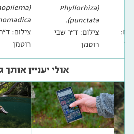
hopilema
(Phyllorhiza
nomadica)
(R
.
punctata)
לום:
צילום: ד"ר
צילום: ד"ר שבי
טמן
רוטמן
רוטמן
אולי יעניין אותך ג