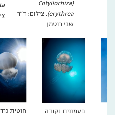
(Cotyllorhiza
a)
erythrea)
. צילום: ד"ר
צי
a
שבי רוטמן
ים
חוטית נוד
פעמונית נקודה