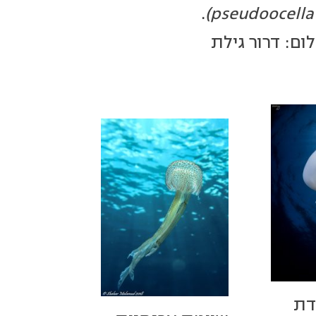
.
pseudoocellat
לום: דרור גילת
דת