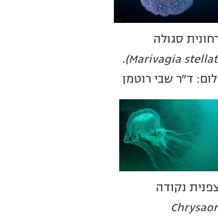
חונית סגולה
.
לום: ד"ר שבי רוטמן
פנית נקודה
(Chrysao