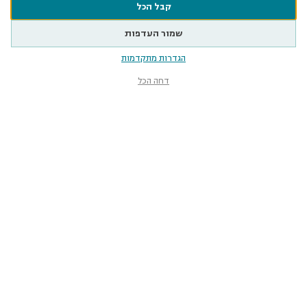
קבל הכל
שמור העדפות
הגדרות מתקדמות
דחה הכל
מוזיאון הטבע
ע״ש שטיינהרדט
קלאוזנר 12, תל־אביב-יפו
smnh@tauex.tau.ac.il
073-3802000