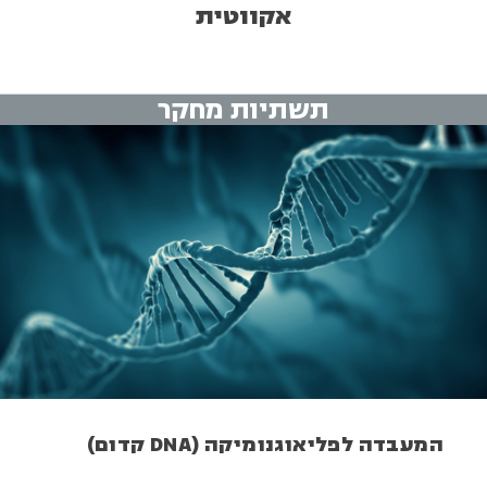
אקווטית
תשתיות מחקר
המעבדה לפליאוגנומיקה (DNA קדום)