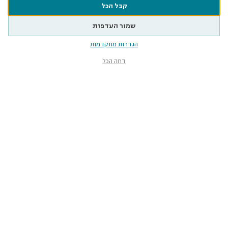
קבל הכל
שמור העדפות
הגדרות מתקדמות
דחה הכל
מוזיאון הטבע
ע״ש שטיינהרדט
קלאוזנר 12, תל־אביב-יפו
smnh@tauex.tau.ac.il
073-3802000