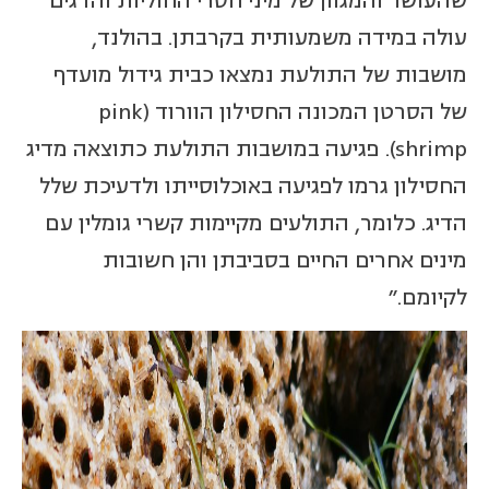
שהעושר והמגוון של מיני חסרי החוליות והדגים
עולה במידה משמעותית בקרבתן. בהולנד,
מושבות של התולעת נמצאו כבית גידול מועדף
של הסרטן המכונה החסילון הוורוד (pink
shrimp). פגיעה במושבות התולעת כתוצאה מדיג
החסילון גרמו לפגיעה באוכלוסייתו ולדעיכת שלל
הדיג. כלומר, התולעים מקיימות קשרי גומלין עם
מינים אחרים החיים בסביבתן והן חשובות
לקיומם."