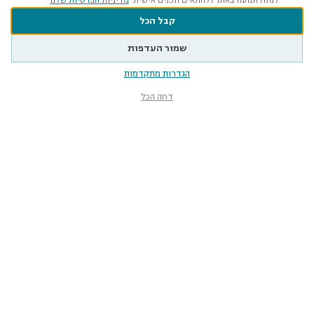
לנתח תנועה באתר ולהתאים תכנים אישית.
מדיניות הפרטיות שלנו
קבל הכל
שמור העדפות
הגדרות מתקדמות
דחה הכל
מוזיאון הטבע
ע״ש שטיינהרדט
קלאוזנר 12, תל־אביב-יפו
smnh@tauex.tau.ac.il