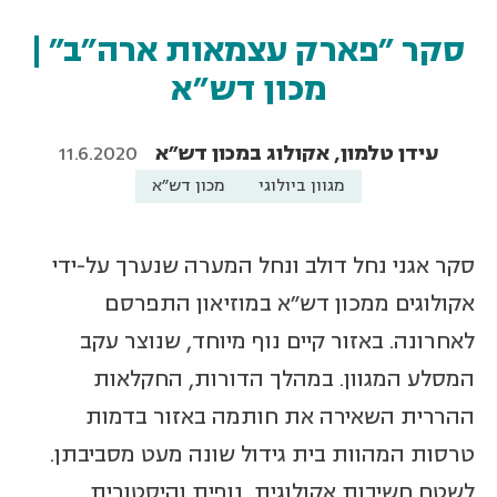
סקר "פארק עצמאות ארה"ב" |
מכון דש"א
עידן טלמון, אקולוג במכון דש"א
11.6.2020
מגוון ביולוגי
מכון דש"א
סקר אגני נחל דולב ונחל המערה שנערך על-ידי
אקולוגים ממכון דש"א במוזיאון התפרסם
לאחרונה. באזור קיים נוף מיוחד, שנוצר עקב
המסלע המגוון. במהלך הדורות, החקלאות
ההררית השאירה את חותמה באזור בדמות
טרסות המהוות בית גידול שונה מעט מסביבתן.
לשטח חשיבות אקולוגית, נופית והיסטורית