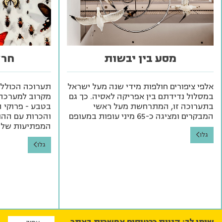
מסע בין יבשות
חרק
אלפי ציפורים חולפות מידי שנה מעל ישראל
תערוכה הכוללת 
במסלול נדידתם בין אפריקה לאסיה. כך גם
מקרוב למערכה 
בתערוכה זו, המתרחשת מעל ראשי
בטבע - פרוקי ה
המבקרים ומציגה כ-65 מיני עופות במעופם
והכרות עם ההתנ
המפתיעות של
גלו
גלו
שימו לב: קניית כרטיסים אפשרית באתר