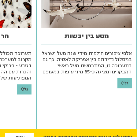
מסע בין יבשות
חרק
אלפי ציפורים חולפות מידי שנה מעל ישראל
תערוכה הכוללת 
במסלול נדידתם בין אפריקה לאסיה. כך גם
מקרוב למערכה 
בתערוכה זו, המתרחשת מעל ראשי
בטבע - פרוקי ה
המבקרים ומציגה כ-65 מיני עופות במעופם
והכרות עם ההתנ
המפתיעות של
גלו
גלו
שימו לב: קניית כרטיסים אפשרית באתר