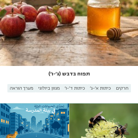
תפוח בדבש (ג'-ו')
חרקים
כיתות א'-ג'
כיתות ד'-ו'
מגוון ביולוגי
מערך הוראה