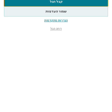
קבל הכל
שמור העדפות
הגדרות מתקדמות
דחה הכל
מוזיאון הטבע
ע״ש שטיינהרדט
קלאוזנר 12, תל־אביב-יפו
smnh@tauex.tau.ac.il
073-3802000