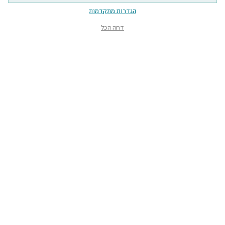
הגדרות מתקדמות
דחה הכל
מוזיאון הטבע
ע״ש שטיינהרדט
קלאוזנר 12, תל־אביב-יפו
smnh@tauex.tau.ac.il
073-3802000