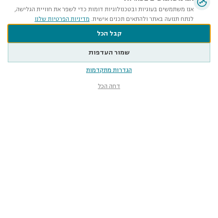
אנו משתמשים בעוגיות ובטכנולוגיות דומות כדי לשפר את חוויית הגלישה,
לנתח תנועה באתר ולהתאים תכנים אישית.
מדיניות הפרטיות שלנו
קבל הכל
שמור העדפות
הגדרות מתקדמות
דחה הכל
מוזיאון הטבע
ע״ש שטיינהרדט
קלאוזנר 12, תל־אביב-יפו
smnh@tauex.tau.ac.il